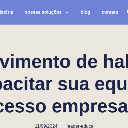
stória
nossas soluções
blog
contato
vimento de hab
citar sua equ
cesso empresar
11/09/2024
leader-educa