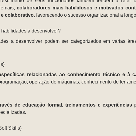
scimento de seus funcionários também tendem a reter ta
demais,
colaboradores mais habilidosos e motivados cont
 e colaborativo,
favorecendo o sucesso organizacional a longo
e habilidades a desenvolver?
idades a desenvolver podem ser categorizados em várias ár
ls)
specíficas relacionadas ao conhecimento técnico e à ca
ogramação, operação de máquinas, conhecimento de ferramenta
través de educação formal, treinamentos e experiências p
ecializadas.
ft Skills)