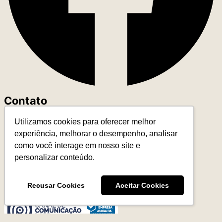
Contato
Utilizamos cookies para oferecer melhor
+55 (11) 93327-4818
experiência, melhorar o desempenho, analisar
contato@leadereduca.com.br
como você interage em nosso site e
Rua Paes Leme, 215 – Ed. Thera Faria Lima
personalizar conteúdo.
23º and – CNJ 2313 – Pinheiros
São Paulo/SP – 05424-150
Recusar Cookies
Aceitar Cookies