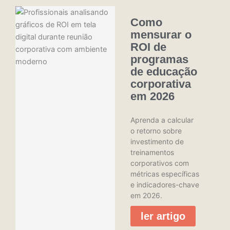
q
u
Como
i
s
mensurar o
a
ROI de
r
programas
de educação
corporativa
em 2026
Aprenda a calcular
o retorno sobre
investimento de
treinamentos
corporativos com
métricas específicas
e indicadores-chave
em 2026.
ler artigo