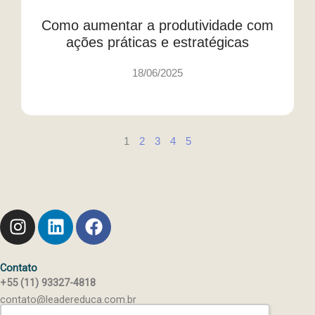
Como aumentar a produtividade com
ações práticas e estratégicas
18/06/2025
1
2
3
4
5
I
L
F
n
i
a
s
n
c
t
k
e
Contato
+55 (11) 93327-4818
a
e
b
contato@leadereduca.com.br
g
d
o