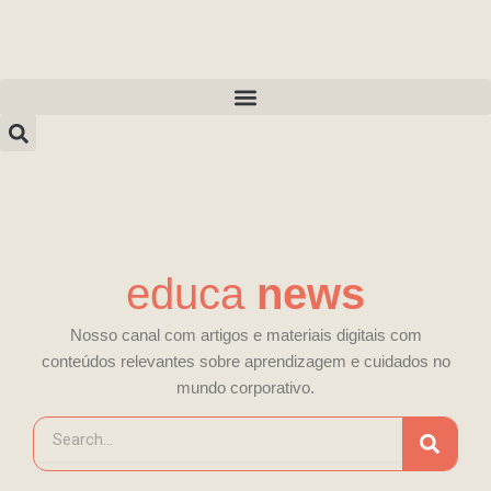
Ir
para
o
conteúdo
educa
news
Nosso canal com artigos e materiais digitais com
conteúdos relevantes sobre aprendizagem e cuidados no
mundo corporativo.
P
e
s