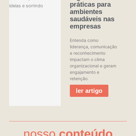
a
práticas para
r
ambientes
saudáveis nas
empresas
Entenda como
liderança, comunicação
e reconhecimento
impactam o clima
organizacional e geram
engajamento e
retenção.
ler artigo
nosso
conteúdo