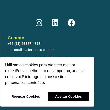
I
L
F
n
i
a
s
n
c
t
k
e
Contato
a
e
b
+55 (11) 93327-4818
g
d
o
contato@leadereduca.com.br
r
i
o
Rua Paes Leme, 215 – Ed. Thera Faria Lima
23º and – CNJ 2313 – Pinheiros
a
n
k
Utilizamos cookies para oferecer melhor
São Paulo/SP – 05424-150
experiência, melhorar o desempenho, analisar
m
como você interage em nosso site e
personalizar conteúdo.
Recusar Cookies
Aceitar Cookies