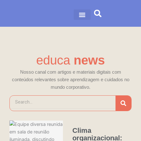
Ir
para
o
nossa história
nossas soluções
conteúdo
educa
news
Nosso canal com artigos e materiais digitais com
conteúdos relevantes sobre aprendizagem e cuidados no
mundo corporativo.
P
e
s
q
u
Clima
i
s
organizacional: