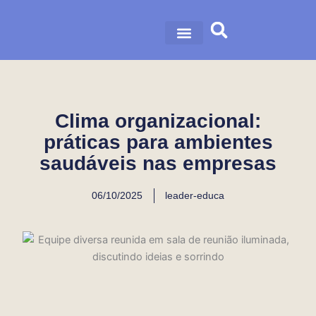
Ir
para
o
nossa história
nossas soluções
conteúdo
Clima organizacional:
práticas para ambientes
saudáveis nas empresas
06/10/2025
leader-educa