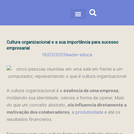
Ir
para
o
nossa história
nossas soluções
conteúdo
Cultura organizacional e a sua importância para sucesso
empresarial
19/03/2025
leader-educa
A cultura organizacional é a
essência de uma empresa
,
moldando sua identidade, valores e forma de operar. Mais
do que um conceito abstrato,
ela influencia diretamente a
motivação dos colaboradores
, a
produtividade
e até os
resultados financeiros.