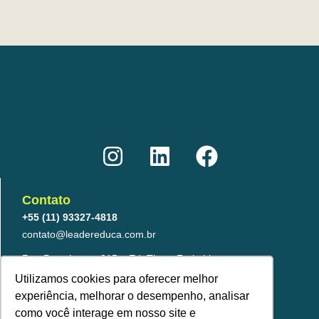
I
L
F
n
i
a
s
n
c
t
k
e
Contato
a
e
b
+55 (11) 93327-4818
g
d
o
contato@leadereduca.com.br
r
i
o
Rua Paes Leme, 215 – Ed. Thera Faria Lima
23º and – CNJ 2313 – Pinheiros
a
n
k
Utilizamos cookies para oferecer melhor
São Paulo/SP – 05424-150
experiência, melhorar o desempenho, analisar
m
como você interage em nosso site e