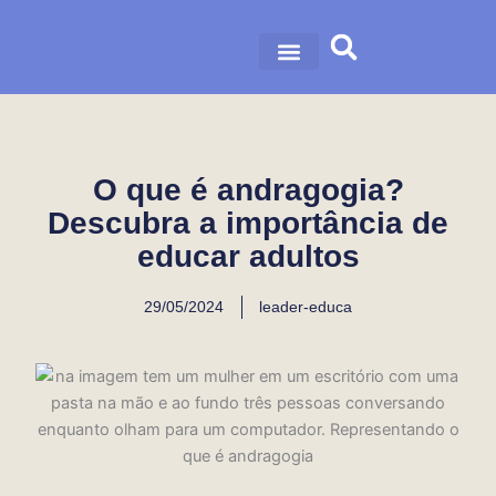
Ir
para
o
nossa história
nossas soluções
conteúdo
O que é andragogia?
Descubra a importância de
educar adultos
29/05/2024
leader-educa