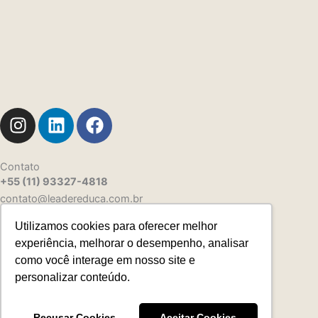
I
L
F
n
i
a
s
n
c
t
k
e
Contato
+55 (11) 93327-4818
a
e
b
contato@leadereduca.com.br
g
d
o
r
i
o
Utilizamos cookies para oferecer melhor
Rua Paes Leme, 215 – Ed. Thera Faria Lima
a
n
k
experiência, melhorar o desempenho, analisar
23º and – CNJ 2313 – Pinheiros
m
como você interage em nosso site e
São Paulo/SP – 05424-150
personalizar conteúdo.
Recusar Cookies
Aceitar Cookies