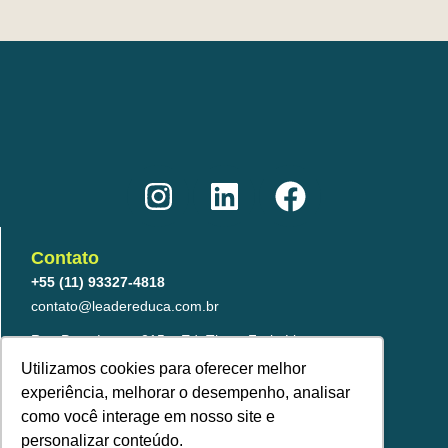
I
L
F
n
i
a
s
n
c
t
k
e
Contato
a
e
b
+55 (11) 93327-4818
g
d
o
contato@leadereduca.com.br
r
i
o
Rua Paes Leme, 215 – Ed. Thera Faria Lima
23º and – CNJ 2313 – Pinheiros
a
n
k
Utilizamos cookies para oferecer melhor
São Paulo/SP – 05424-150
experiência, melhorar o desempenho, analisar
m
como você interage em nosso site e
personalizar conteúdo.