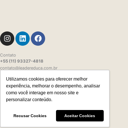
I
L
F
n
i
a
s
n
c
t
k
e
Contato
+55 (11) 93327-4818
a
e
b
contato@leadereduca.com.br
g
d
o
r
i
o
Utilizamos cookies para oferecer melhor
Rua Paes Leme, 215 – Ed. Thera Faria Lima
a
n
k
experiência, melhorar o desempenho, analisar
23º and – CNJ 2313 – Pinheiros
m
como você interage em nosso site e
São Paulo/SP – 05424-150
personalizar conteúdo.
Recusar Cookies
Aceitar Cookies