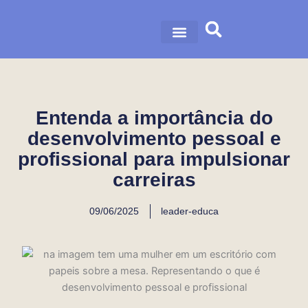
Ir
para
o
nossa história
nossas soluções
conteúdo
Entenda a importância do
desenvolvimento pessoal e
profissional para impulsionar
carreiras
09/06/2025
leader-educa