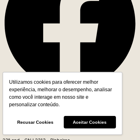
Utilizamos cookies para oferecer melhor
experiência, melhorar o desempenho, analisar
Contato
como você interage em nosso site e
personalizar conteúdo.
+55 (11) 93327-4818
contato@leadereduca.com.br
Recusar Cookies
Aceitar Cookies
Rua Paes Leme, 215 – Ed. Thera Faria Lima