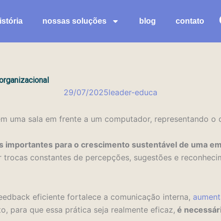
stória
nossas soluções
blog
contato
organizacional
29/07/2025
leader-educa
is importantes para o crescimento sustentável de uma e
 trocas constantes de percepções, sugestões e reconhecim
feedback eficiente fortalece a comunicação interna,
aument
o, para que essa prática seja realmente eficaz,
é necessári