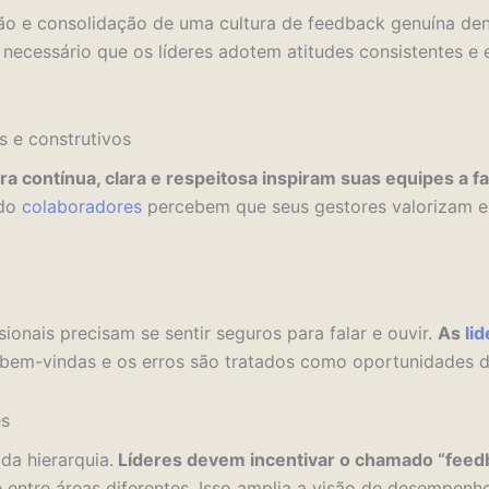
ão e consolidação de uma cultura de feedback genuína den
 necessário que os líderes adotem atitudes consistentes e e
 e construtivos
a contínua, clara e respeitosa inspiram suas equipes a
ndo
colaboradores
percebem que seus gestores valorizam es
a
ionais precisam se sentir seguros para falar e ouvir.
As
li
o bem-vindas e os erros são tratados como oportunidades 
es
da hierarquia.
Líderes devem incentivar o chamado “feed
é entre áreas diferentes. Isso amplia a visão de desempenh