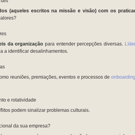
nais
os (aqueles escritos na missão e visão) com os pratica
alores?
res
eis da organização
para entender percepções diversas.
Líde
da a identificar desalinhamentos.
cas
como reuniões, premiações, eventos e processos de
onboardin
to e rotatividade
flitos podem sinalizar problemas culturais.
cional da sua empresa?