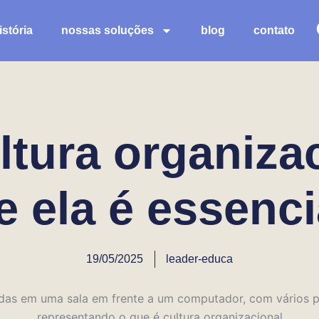
stória
nossas soluções
blog
contato
ltura organiza
e ela é essenci
19/05/2025
leader-educa