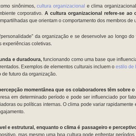
como sinônimos,
cultura organizacional
e clima organizacional
mbiente corporativo.
A cultura organizacional refere-se ao 
mpartilhadas que orientam o comportamento dos membros de
 “personalidade” da organização e se desenvolve ao longo do 
s experiências coletivas.
funda e duradoura,
funcionando como uma base que influencia
rentados. Exemplos de elementos culturais incluem o
estilo de
 de futuro da organização.
a percepção momentânea que os colaboradores têm sobre o 
resa em determinado período e pode ser influenciado por fa
iadoras ou políticas internas. O clima pode variar rapidament
ngajamento.
vel e estrutural, enquanto o clima é passageiro e perceptiv
 positivo, mas mesmo uma boa cultura pode enfrentar período