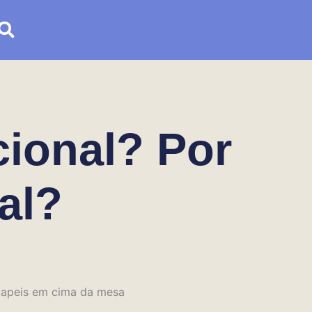
cional? Por
al?