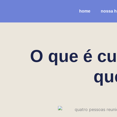
Ir
para
home
nossa hi
o
conteúdo
O que é cu
qu