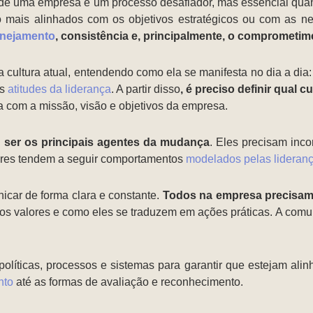
l de uma empresa é um processo desafiador, mas essencial qua
ão mais alinhados com os objetivos estratégicos ou com as n
anejamento
, consistência e, principalmente, o comprometim
a cultura atual, entendendo como ela se manifesta no dia a dia
as
atitudes da liderança
. A partir disso
, é preciso definir qual c
a com a missão, visão e objetivos da empresa.
 ser os principais agentes da mudança
. Eles precisam inco
ores tendem a seguir comportamentos
modelados pelas lideran
icar de forma clara e constante.
Todos na empresa precisam
vos valores e como eles se traduzem em ações práticas. A comu
líticas, processos e sistemas para garantir que estejam alinh
nto
até as formas de avaliação e reconhecimento.