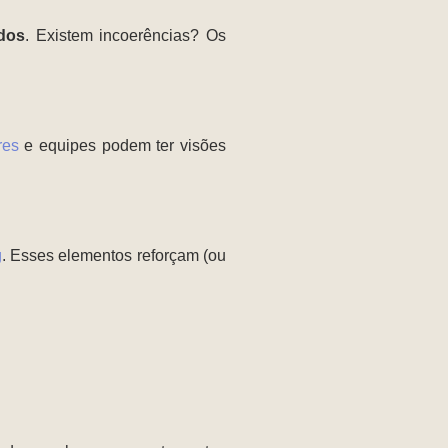
dos
. Existem incoerências? Os
res
e equipes podem ter visões
g
. Esses elementos reforçam (ou