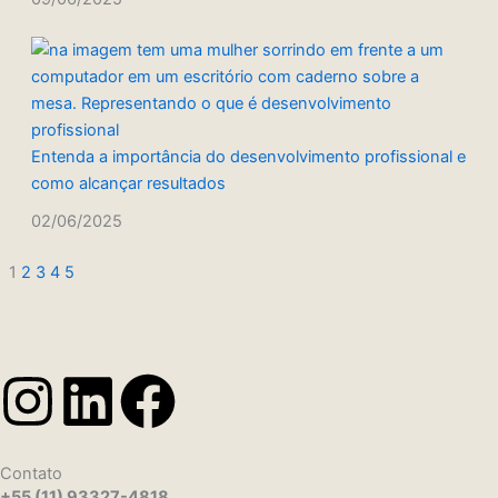
Entenda a importância do desenvolvimento profissional e
como alcançar resultados
02/06/2025
1
2
3
4
5
I
L
F
n
i
a
Contato
+55 (11) 93327-4818