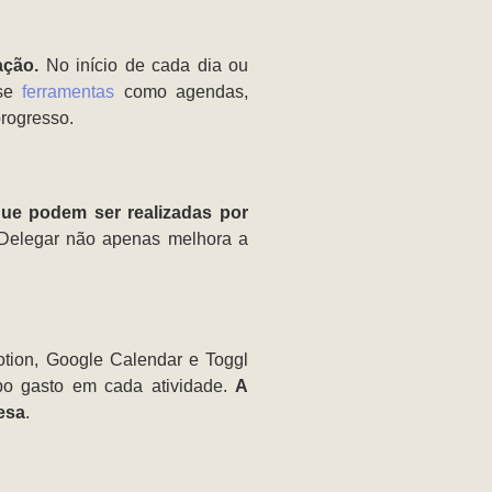
ação.
No início de cada dia ou
Use
ferramentas
como agendas,
progresso.
 que podem ser realizadas por
. Delegar não apenas melhora a
tion, Google Calendar e Toggl
mpo gasto em cada atividade.
A
esa
.