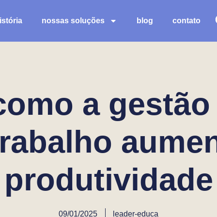
stória
nossas soluções
blog
contato
como a gestão
trabalho aumen
produtividade
09/01/2025
leader-educa