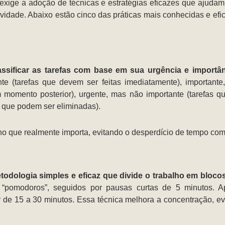
xige a adoção de técnicas e estratégias eficazes que ajudam a
idade. Abaixo estão cinco das práticas mais conhecidas e efi
assificar as tarefas com base em sua urgência e importâ
nte (tarefas que devem ser feitas imediatamente), importante
 momento posterior), urgente, mas não importante (tarefas 
s que podem ser eliminadas).
o que realmente importa, evitando o desperdício de tempo com 
todologia simples e eficaz que divide o trabalho em bloc
pomodoros”, seguidos por pausas curtas de 5 minutos. Ap
e 15 a 30 minutos. Essa técnica melhora a concentração, evi