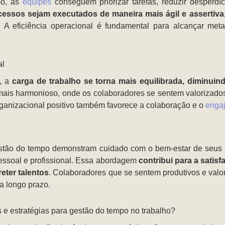
po, as
equipes
conseguem priorizar tarefas, reduzir desperdíc
essos sejam executados de maneira mais ágil e assertiva
. A eficiência operacional é fundamental para alcançar me
al
, a
carga de trabalho se torna mais equilibrada, diminui
is harmonioso, onde os colaboradores se sentem valorizados
ganizacional positivo também favorece a colaboração e o
enga
stão do tempo demonstram cuidado com o bem-estar de seus
pessoal e profissional. Essa abordagem
contribui para a satis
reter talentos
. Colaboradores que se sentem produtivos e valo
a longo prazo.
s e estratégias para gestão do tempo no trabalho?