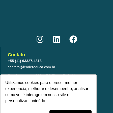
I
L
F
n
i
a
s
n
c
t
k
e
Contato
a
e
b
+55 (11) 93327-4818
g
d
o
contato@leadereduca.com.br
r
i
o
Rua Paes Leme, 215 – Ed. Thera Faria Lima
23º and – CNJ 2313 – Pinheiros
a
n
k
Utilizamos cookies para oferecer melhor
São Paulo/SP – 05424-150
experiência, melhorar o desempenho, analisar
m
como você interage em nosso site e
personalizar conteúdo.