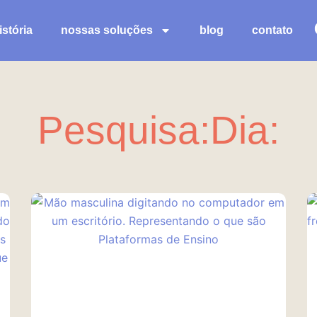
stória
nossas soluções
blog
contato
Pesquisa:Dia:
Página
Página
Página
Página
Página