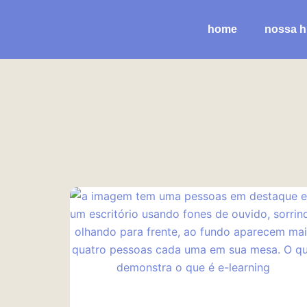
Ir
para
home
nossa hi
o
conteúdo