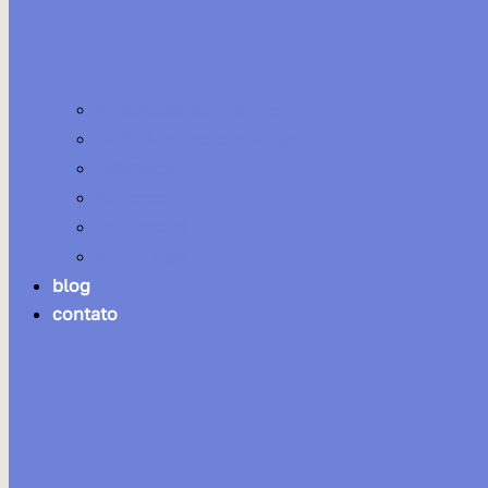
Multiplicadores Internos
Multiplicadores em campo
Liderança
Negócios
On demand
Educa Tags
blog
contato