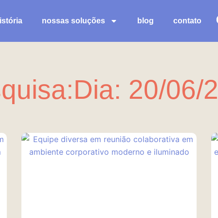
stória
nossas soluções
blog
contato
quisa:Dia: 20/06/
Página
Página
Página
Página
Página