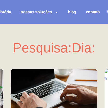
stória
nossas soluções
blog
contato
Pesquisa:Dia:
Página
Página
Página
Página
Página