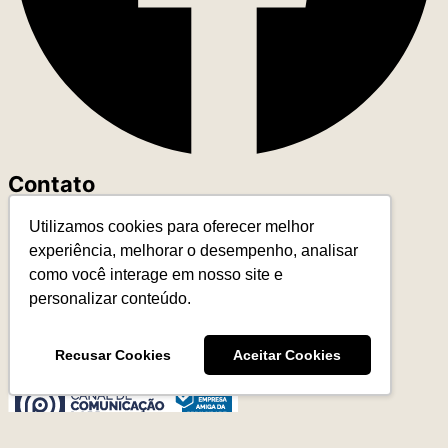
Contato
Utilizamos cookies para oferecer melhor
+55 (11) 93327-4818
experiência, melhorar o desempenho, analisar
contato@leadereduca.com.br
como você interage em nosso site e
Rua Paes Leme, 215 – Ed. Thera Faria Lima
personalizar conteúdo.
23º and – CNJ 2313 – Pinheiros
São Paulo/SP – 05424-150
Recusar Cookies
Aceitar Cookies