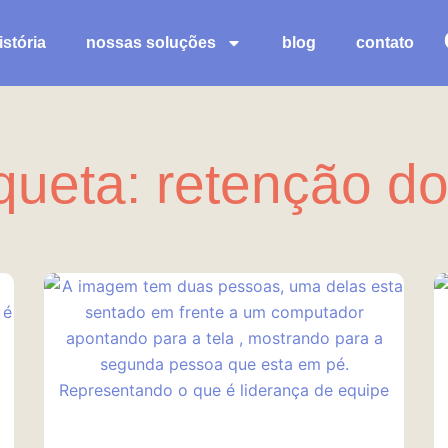
stória
nossas soluções
blog
contato
queta: retenção d
Página
Página
Página
Página
Página