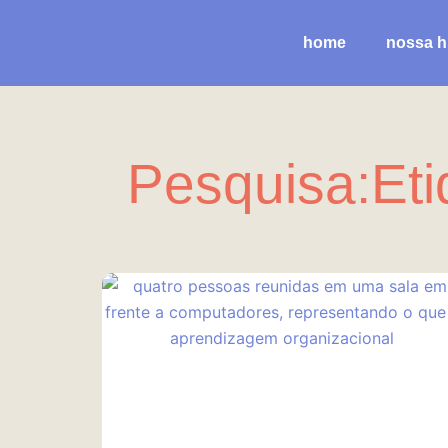
Ir
para
home
nossa hi
o
conteúdo
Pesquisa:Eti