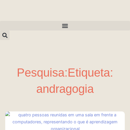
Ir
para
o
conteúdo
Pesquisa:Etiqueta:
andragogia
Página
Página
Página
Página
Página