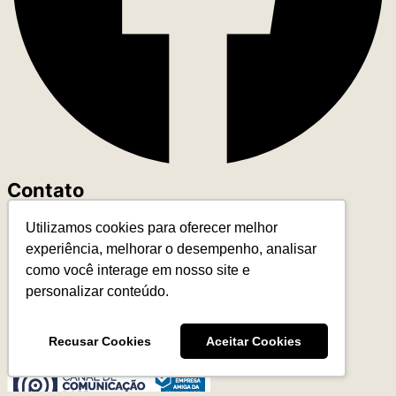
Contato
Utilizamos cookies para oferecer melhor
+55 (11) 93327-4818
experiência, melhorar o desempenho, analisar
contato@leadereduca.com.br
como você interage em nosso site e
Rua Paes Leme, 215 – Ed. Thera Faria Lima
personalizar conteúdo.
23º and – CNJ 2313 – Pinheiros
São Paulo/SP – 05424-150
Recusar Cookies
Aceitar Cookies