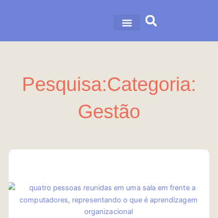
Ir
para
o
conteúdo
Pesquisa:Categoria:
Gestão
Página
Página
Página
Página
Página