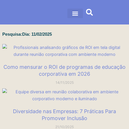
Ir
para
o
nossa história
nossas soluções
conteúdo
Pesquisa:Dia: 11/02/2025
Página
Página
Página
Página
Página
Como mensurar o ROI de programas de educação
corporativa em 2026
14/11/2025
Diversidade nas Empresas: 7 Práticas Para
Promover Inclusão
21/10/2025