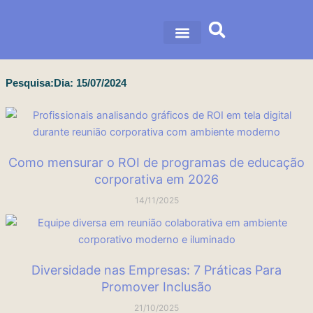
Ir
para
o
nossa história
nossas soluções
conteúdo
Pesquisa:Dia: 15/07/2024
Página
Página
Página
Página
Página
Como mensurar o ROI de programas de educação
corporativa em 2026
14/11/2025
Diversidade nas Empresas: 7 Práticas Para
Promover Inclusão
21/10/2025