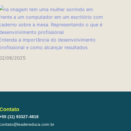
Entenda a importância do desenvolvimento
profissional e como alcançar resultados
02/06/2025
Contato
+55 (11) 93327-4818
contato@leadereduca.com.br