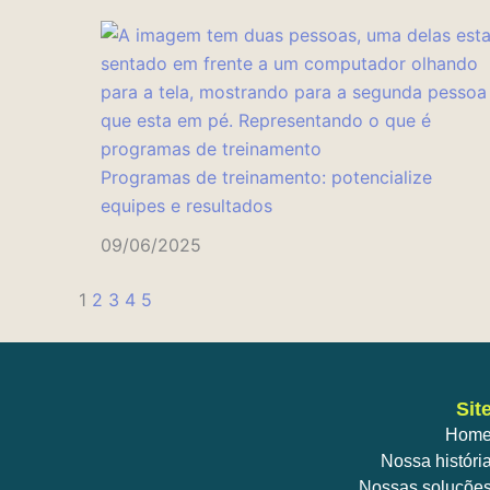
Programas de treinamento: potencialize
equipes e resultados
09/06/2025
1
2
3
4
5
Sit
Hom
Nossa históri
Nossas soluçõe