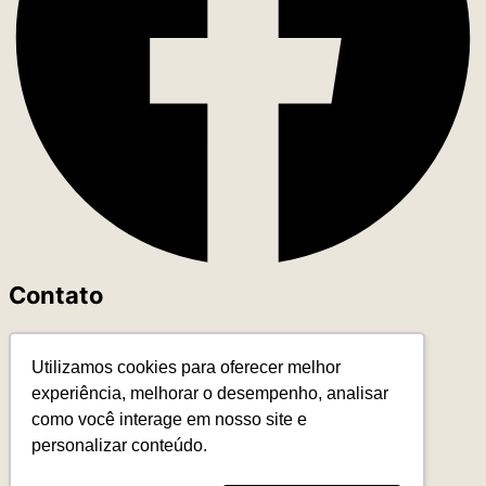
Contato
+55 (11) 93327-4818
Utilizamos cookies para oferecer melhor
contato@leadereduca.com.br
experiência, melhorar o desempenho, analisar
Rua Paes Leme, 215 – Ed. Thera Faria Lima
como você interage em nosso site e
23º and – CNJ 2313 – Pinheiros
personalizar conteúdo.
São Paulo/SP – 05424-150