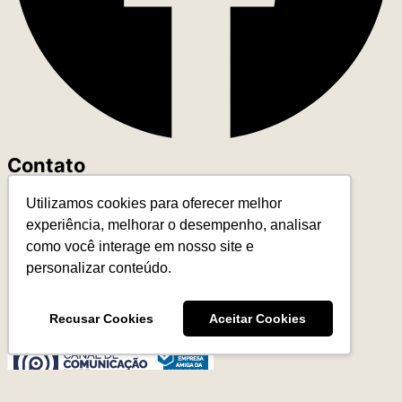
Contato
Utilizamos cookies para oferecer melhor
+55 (11) 93327-4818
experiência, melhorar o desempenho, analisar
contato@leadereduca.com.br
como você interage em nosso site e
Rua Paes Leme, 215 – Ed. Thera Faria Lima
personalizar conteúdo.
23º and – CNJ 2313 – Pinheiros
São Paulo/SP – 05424-150
Recusar Cookies
Aceitar Cookies