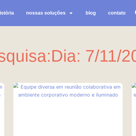
stória
nossas soluções
blog
contato
squisa:Dia: 7/11/2
Página
Página
Página
Página
Página