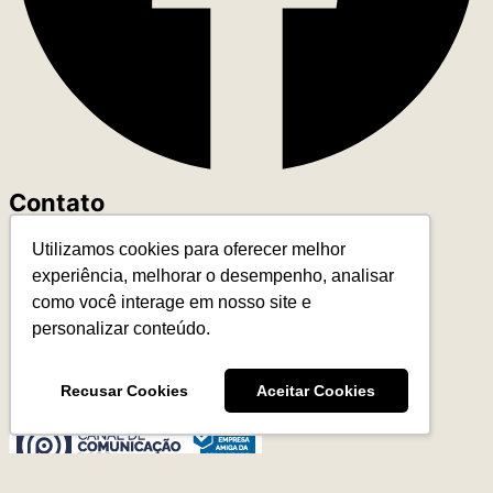
Contato
Utilizamos cookies para oferecer melhor
+55 (11) 93327-4818
experiência, melhorar o desempenho, analisar
contato@leadereduca.com.br
como você interage em nosso site e
Rua Paes Leme, 215 – Ed. Thera Faria Lima
personalizar conteúdo.
23º and – CNJ 2313 – Pinheiros
São Paulo/SP – 05424-150
Recusar Cookies
Aceitar Cookies