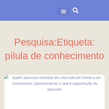
Ir
para
o
nossa história
nossas soluções
conteúdo
Pesquisa:Etiqueta:
pílula de conhecimento
Página
Página
Página
Página
Página