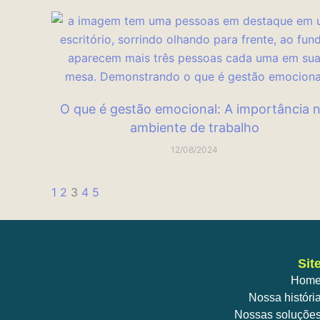
O que é gestão emocional: A importância 
ambiente de trabalho
12/08/2024
1
2
3
4
5
Sit
Hom
Nossa históri
Nossas soluçõe