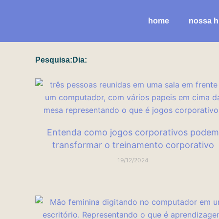
Ir
para
home
nossa hi
o
conteúdo
Pesquisa:Dia:
Página
Página
Página
Página
Página
Entenda como jogos corporativos podem
transformar o treinamento corporativo
19/12/2024