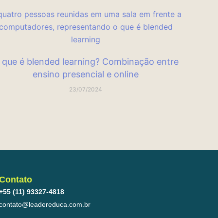
 que é blended learning? Combinação entre
ensino presencial e online
23/07/2024
Contato
+55 (11) 93327-4818
contato@leadereduca.com.br