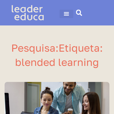
Ir
para
o
conteúdo
Pesquisa:Etiqueta:
blended learning
Página
Página
Página
Página
Página