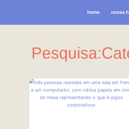
Ir
para
home
nossa hi
o
conteúdo
Pesquisa:Cate