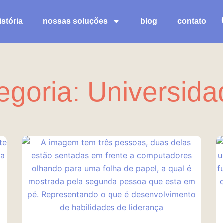
stória
nossas soluções
blog
contato
goria: Universida
Página
Página
Página
Página
Página