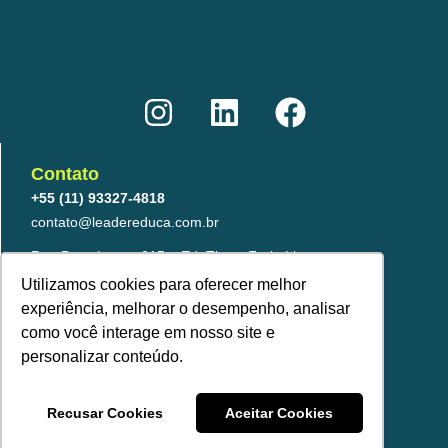
I
L
F
n
i
a
s
n
c
t
k
e
Contato
a
e
b
+55 (11) 93327-4818
g
d
o
contato@leadereduca.com.br
r
i
o
Rua Paes Leme, 215 – Ed. Thera Faria Lima
23º and – CNJ 2313 – Pinheiros
a
n
k
Utilizamos cookies para oferecer melhor
São Paulo/SP – 05424-150
experiência, melhorar o desempenho, analisar
m
como você interage em nosso site e
personalizar conteúdo.
Recusar Cookies
Aceitar Cookies