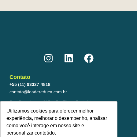
I
L
F
n
i
a
s
n
c
t
k
e
Contato
a
e
b
+55 (11) 93327-4818
g
d
o
contato@leadereduca.com.br
r
i
o
Rua Paes Leme, 215 – Ed. Thera Faria Lima
23º and – CNJ 2313 – Pinheiros
a
n
k
Utilizamos cookies para oferecer melhor
São Paulo/SP – 05424-150
experiência, melhorar o desempenho, analisar
m
como você interage em nosso site e
personalizar conteúdo.