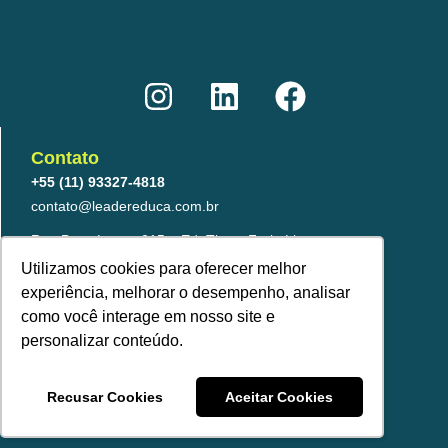
I
L
F
n
i
a
s
n
c
t
k
e
Contato
a
e
b
+55 (11) 93327-4818
g
d
o
contato@leadereduca.com.br
r
i
o
Rua Paes Leme, 215 – Ed. Thera Faria Lima
23º and – CNJ 2313 – Pinheiros
a
n
k
Utilizamos cookies para oferecer melhor
São Paulo/SP – 05424-150
experiência, melhorar o desempenho, analisar
m
como você interage em nosso site e
personalizar conteúdo.
Recusar Cookies
Aceitar Cookies