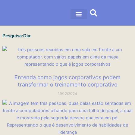
Ir
para
o
nossa história
nossas soluções
conteúdo
Pesquisa:Dia:
Página
Página
Página
Página
Página
Entenda como jogos corporativos podem
transformar o treinamento corporativo
19/12/2024